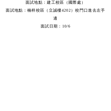
面試地點：建工校區（國際處）
面試地點：楠梓校區（立誠樓4202）校門口進去左手
邊
面試日期：10/6